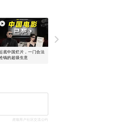
起底中国烂片，一门合法
美国干瞪眼，中国开源模
MiniM
抢钱的超级生意
型是阳谋
却给欧美
虎嗅用户社区交流公约