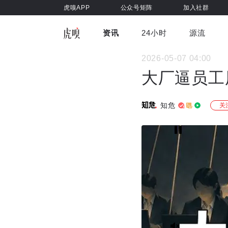
虎嗅APP
公众号矩阵
加入社群
资讯
24小时
源流
全部
前沿科技
车与出行
2026-05-07 04:00
虎嗅视
游戏娱乐
健康
大厂逼员工
知危
关