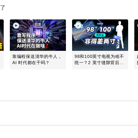
读了
发
靠编程保送清华的牛人，
98和100英寸电视为啥不
地
AI 时代都在干吗？
统一？2 英寸缝隙背后的
行业故事
Play