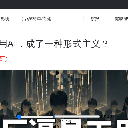
视频
活动/榜单/专题
妙投
虎嗅
商业消费
社会文化
金融财经
出海
界
视频精选
书影音
医疗
3C数码
观点
用AI，成了一种形式主义？
注
00:00
-31:15