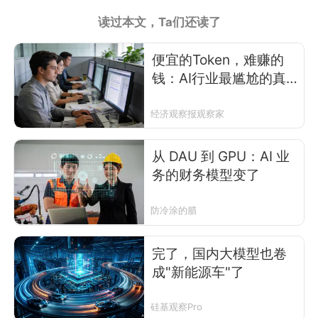
读过本文，Ta们还读了
便宜的Token，难赚的
钱：AI行业最尴尬的真
相
经济观察报观察家
从 DAU 到 GPU：AI 业
务的财务模型变了
防冷涂的腊
完了，国内大模型也卷
成"新能源车"了
硅基观察Pro