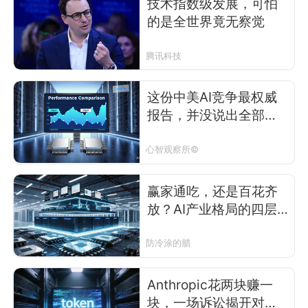
技术指数级发展，可怕
的是全世界竟无察觉
腾讯科技
这份中美AI竞争最权威
报告，并没说出全部真
相
心智观察所©
赢家通吃，还是百花齐
放？AI产业格局的四层
推演
防冷涂的腊
Anthropic花两块赚一
块，一场诉讼揭开对