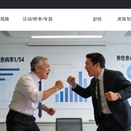
视频
活动/榜单/专题
妙投
虎嗅
商业消费
社会文化
金融财经
出海
界
视频精选
书影音
医疗
3C数码
观点