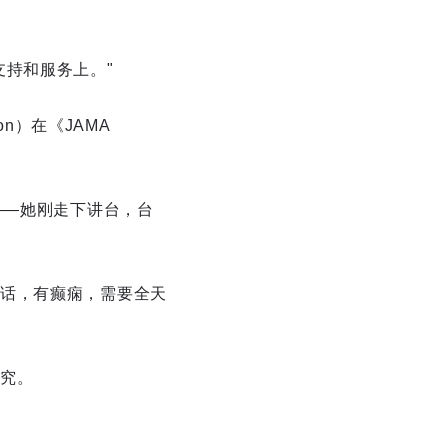
持和服务上。"
on）在《JAMA
——她刚走下讲台，台
话，有癫痫，需要全天
究。