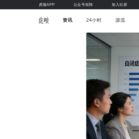
虎嗅APP
公众号矩阵
加入社群
资讯
24小时
源流
全部
前沿科技
车与出行
虎嗅视
游戏娱乐
健康