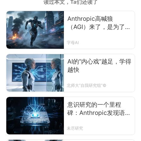
读过本文，Ta们还读了
Anthropic高喊狼
（AGI）来了，是为了人
类还是IPO？
字母AI
AI的“内心戏”越足，学得
越快
北师大“自我研究组”©
意识研究的一个里程
碑：Anthropic发现语言
模型的J空间
未尽研究