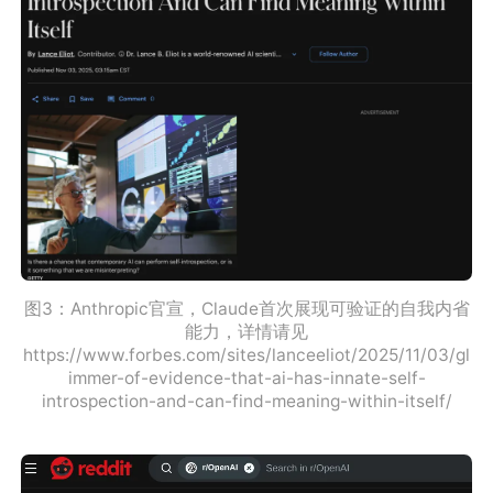
图3：Anthropic官宣，Claude首次展现可验证的自我内省
能力，详情请见
https://www.forbes.com/sites/lanceeliot/2025/11/03/gl
immer-of-evidence-that-ai-has-innate-self-
introspection-and-can-find-meaning-within-itself/