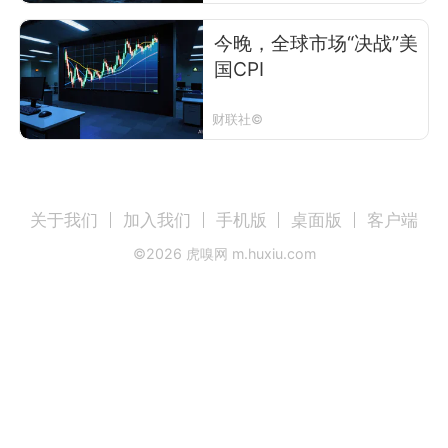
今晚，全球市场“决战”美
国CPI
财联社©
关于我们
加入我们
手机版
桌面版
客户端
©
2026
虎嗅网 m.huxiu.com