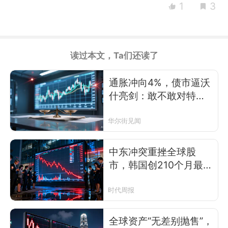
1
3
读过本文，Ta们还读了
通胀冲向4%，债市逼沃
什亮剑：敢不敢对特朗
普说“不”？
华尔街见闻
中东冲突重挫全球股
市，韩国创210个月最大
跌幅，美股跌超7%，4
月能反弹？
时代周报
全球资产“无差别抛售”，