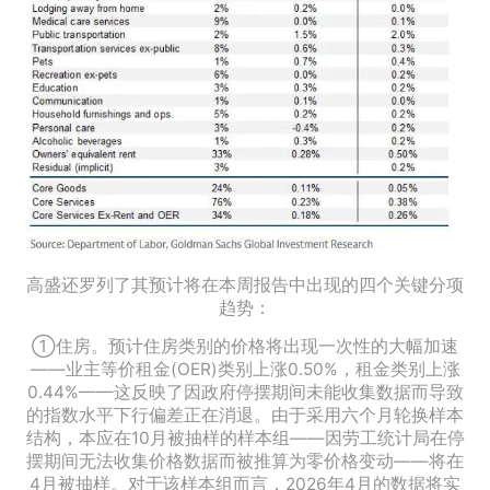
高盛还罗列了其预计将在本周报告中出现的四个关键分项
趋势：
①住房。预计住房类别的价格将出现一次性的大幅加速
——业主等价租金(OER)类别上涨0.50%，租金类别上涨
0.44%——这反映了因政府停摆期间未能收集数据而导致
的指数水平下行偏差正在消退。由于采用六个月轮换样本
结构，本应在10月被抽样的样本组——因劳工统计局在停
摆期间无法收集价格数据而被推算为零价格变动——将在
4月被抽样。对于该样本组而言，2026年4月的数据将实