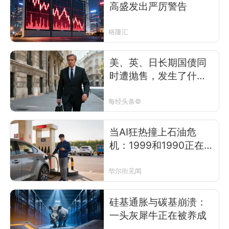
高盛发出严厉警告
格隆汇
美、英、日长期国债同
时遭抛售，发生了什
么？
每经头条©
当AI狂热撞上石油危
机：1999和1990正在同
时重演
华尔街见闻
硅基通胀与碳基崩溃：
一头灰犀牛正在被养成