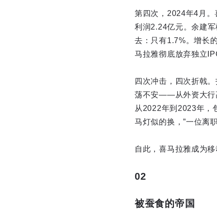
第四次，2024年4月
利润2.24亿元。余
去：只有1.7%。增
马拉雅彻底放弃独立IP
四次冲击，四次折戟。
荡不安——从外资大行
从2022年到2023
马灯似的换，”一位离
自此，喜马拉雅成为移
02
被蚕食的帝国