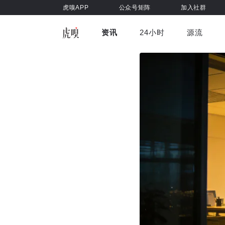
虎嗅APP
公众号矩阵
加入社群
资讯
24小时
源流
全部
前沿科技
车与出行
虎嗅视
游戏娱乐
健康