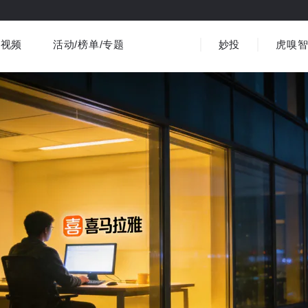
视频
活动/榜单/专题
妙投
虎嗅
商业消费
社会文化
金融财经
出海
界
视频精选
书影音
医疗
3C数码
观点