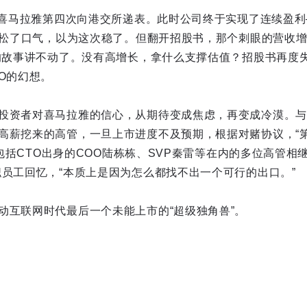
。喜马拉雅第四次向港交所递表。此时公司终于实现了连续盈利—
建军松了口气，以为这次稳了。但翻开招股书，那个刺眼的营收
长的故事讲不动了。没有高增长，拿什么支撑估值？招股书再度失
O的幻想。
投资者对喜马拉雅的信心，从期待变成焦虑，再变成冷漠。与
高薪挖来的高管，一旦上市进度不及预期，根据对赌协议，“第
年，包括CTO出身的COO陆栋栋、SVP秦雷等在内的多位高管相
职员工回忆，“本质上是因为怎么都找不出一个可行的出口。”
动互联网时代最后一个未能上市的“超级独角兽”。