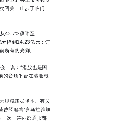
一次闯关，止步于临门一
43.7%骤降至
亿元降到14.23亿元；订
此前所有的光鲜。
部会上说：“港股也是国
亏损的音频平台在港股根
动大规模裁员降本。有员
些曾经贴着“喜马拉雅加
这一次，连内部通报都