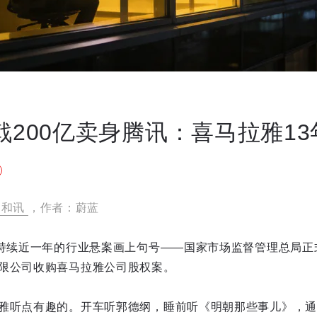
折戟200亿卖身腾讯：喜马拉雅1
和讯
，作者：蔚蓝
为持续近一年的行业悬案画上句号——国家市场监督管理总局正
限公司收购喜马拉雅公司股权案。
雅听点有趣的。开车听郭德纲，睡前听《明朝那些事儿》，通