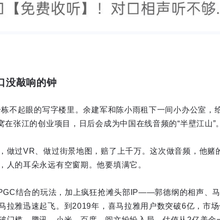
那口没敲响的钟
，一栋不起眼的写字楼里。余建军和陈小雨租下一间小办公室，
个窝在张江的创业项目，日后会成为中国在线音频的“半壁江山”
，做过VR、做过街景地图，赔了上千万。这次做音频，他赌的
，人的耳朵永远有空窗期。他要填满它。
+PGC结合的玩法，加上疯狂抢滩头部IP——郭德纲的相声、
马拉雅迅速起飞。到2019年，喜马拉雅用户数突破6亿，市场
破门槛，腾讯、小米、百度、阅文纷纷入局，估值从2亿美金一