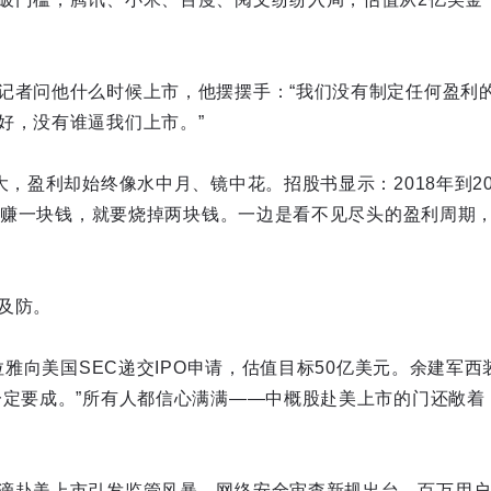
记者问他什么时候上市，他摆摆手：“我们没有制定任何盈利
好，没有谁逼我们上市。”
大，盈利却始终像水中月、镜中花。招股书显示：2018年到2
元。每赚一块钱，就要烧掉两块钱。一边是看不见尽头的盈利周期
及防。
马拉雅向美国SEC递交IPO申请，估值目标50亿美元。余建军
一定要成。”所有人都信心满满——中概股赴美上市的门还敞着
滴赴美上市引发监管风暴，网络安全审查新规出台，百万用户