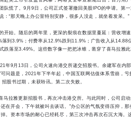
团队慌了。9月9日，公司正式签署撤回美股IPO的申请。第
说：“那天晚上办公室特别安静，很多人没走，就坐着发呆。”
的开始。随后的两年里，更深的裂痕在数据里蔓延：营收增速从
%落到3.9%；付费率从12.9%跌到11.9%；广告收入从14.88
崖式跌落至3.49%。这些数字像一把把冰锥，凿穿了喜马拉雅
021年9月13日，公司火速向港交所递交招股书。余建军在内
”可问题是，2021年下半年起，中国互联网估值体系雪崩，
，招股书过期，未获聆讯。第二次失败。
月。喜马拉雅更新招股书，再次冲击港交所。与此同时，公司启
午还在开会，下午就被叫去谈话。”办公区的气氛变得压抑，那
撕掉。资本市场的耐心已经耗尽，第三次冲击再次石沉大海。