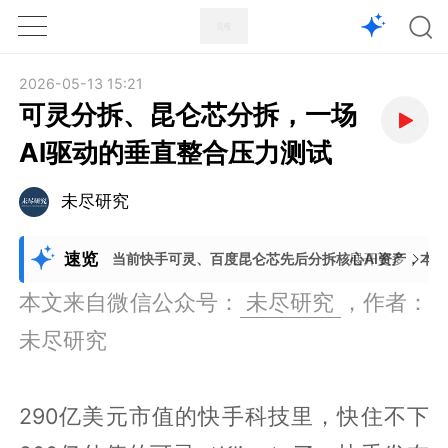
1X
APP
主页
2026-05-13 15:21
可灵分拆、昆仑芯分拆，一场
AI驱动的垂直整合压力测试
未尽研究
速览
当前快手可灵、百度昆仑芯先后分拆核心AI资产，本
展开更多
本文来自微信公众号：
未尽研究
，作者：
未尽研究
290亿美元市值的快手科技里，快住不下