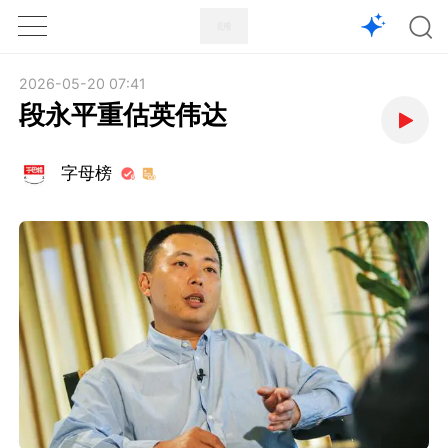
1X
APP
主页
2026-05-20 07:41
段永平重估英伟达
字母榜