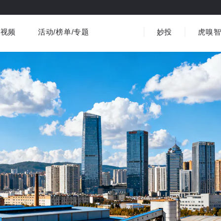
视频
活动/榜单/专题
妙投
虎嗅