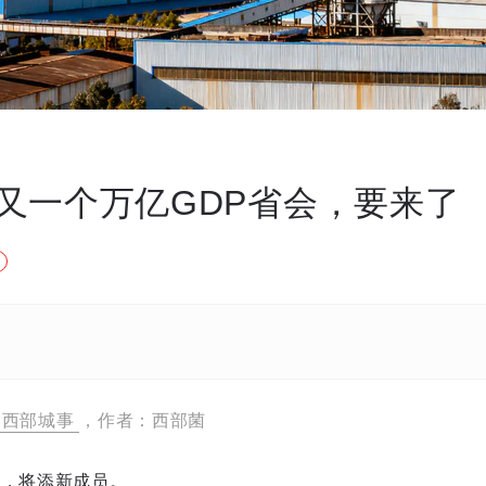
又一个万亿GDP省会，要来了
西部城事
，作者：西部菌
市，将添新成员。