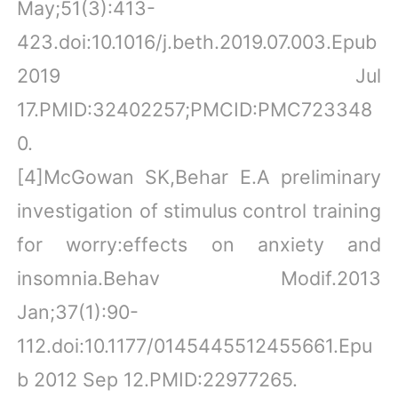
May;51(3):413-
423.doi:10.1016/j.beth.2019.07.003.Epub
2019 Jul
17.PMID:32402257;PMCID:PMC723348
0.
[4]McGowan SK,Behar E.A preliminary
investigation of stimulus control training
for worry:effects on anxiety and
insomnia.Behav Modif.2013
Jan;37(1):90-
112.doi:10.1177/0145445512455661.Epu
b 2012 Sep 12.PMID:22977265.