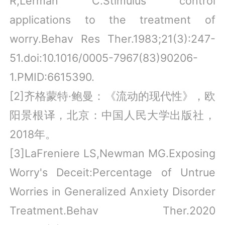
R,Lerman C.Stimulus control
applications to the treatment of
worry.Behav Res Ther.1983;21(3):247-
51.doi:10.1016/0005-7967(83)90206-
1.PMID:6615390.
[2]齐格蒙特·鲍曼：《流动的现代性》，欧
阳景根译，北京：中国人民大学出版社，
2018年。
[3]LaFreniere LS,Newman MG.Exposing
Worry's Deceit:Percentage of Untrue
Worries in Generalized Anxiety Disorder
Treatment.Behav Ther.2020