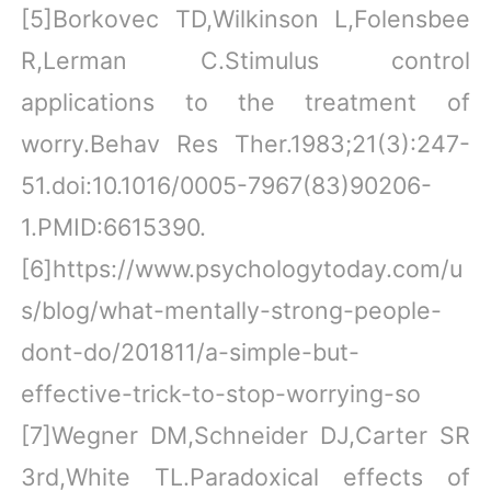
[5]Borkovec TD,Wilkinson L,Folensbee
R,Lerman C.Stimulus control
applications to the treatment of
worry.Behav Res Ther.1983;21(3):247-
51.doi:10.1016/0005-7967(83)90206-
1.PMID:6615390.
[6]https://www.psychologytoday.com/u
s/blog/what-mentally-strong-people-
dont-do/201811/a-simple-but-
effective-trick-to-stop-worrying-so
[7]Wegner DM,Schneider DJ,Carter SR
3rd,White TL.Paradoxical effects of