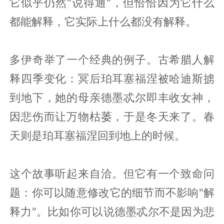
它似乎仍然"说得通"，但恰恰因为它什么
都能解释，它实际上什么都没有解释。
多伊奇举了一个经典的例子。古希腊人解
释四季变化：冥后珀耳塞福涅被哈迪斯掳
到地下，她的母亲德墨忒尔即丰收女神，
因悲伤而让万物枯萎，于是冬天来了。春
天则是珀耳塞福涅回到地上的时候。
这个故事听起来自洽。但它有一个致命问
题：你可以随意修改它的细节而不影响"解
释力"。比如你可以说德墨忒尔不是因为悲