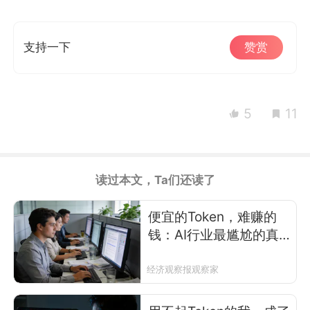
支持一下
赞赏
5
11
读过本文，Ta们还读了
便宜的Token，难赚的
钱：AI行业最尴尬的真
相
经济观察报观察家