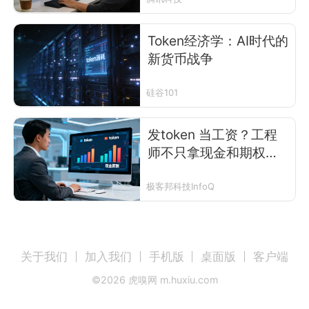
Token经济学：AI时代的
新货币战争
硅谷101
发token 当工资？工程
师不只拿现金和期权，
开始按token 分身价了
极客邦科技InfoQ
关于我们
加入我们
手机版
桌面版
客户端
©
2026
虎嗅网 m.huxiu.com