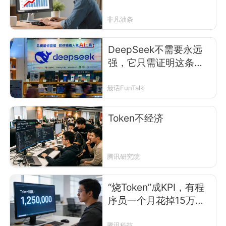
非凡油条
DeepSeek不需要永远
强，它只需证明这条路
走得通
最话FunTalk
Token不经济
腾讯研究院
“烧Token”成KPI，有程
序员一个月花掉15万美
元
腾讯科技