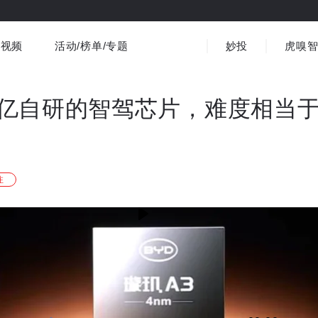
视频
活动/榜单/专题
妙投
虎嗅
商业消费
社会文化
金融财经
出海
界
视频精选
书影音
医疗
3C数码
观点
亿自研的智驾芯片，难度相当于
注