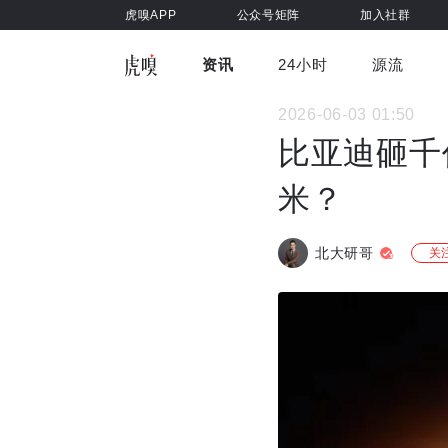
虎嗅APP
公众号矩阵
加入社群
资讯
24小时
源流
全部
前沿科技
车与出行
2026-06-03 01:50
虎嗅视
游戏娱乐
健康
比亚迪砸千
米？
北大研哥
关