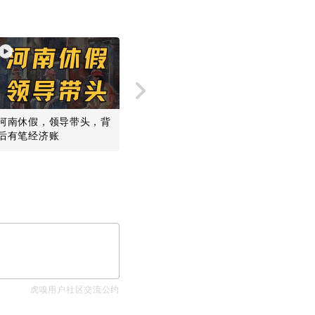
河南休假，领导带头，背
拜年、打榜、偷菜，短信
从飞船到
后有笔经济账
曾经撑起了我们的前互联
波为何无
网时代
虎嗅用户社区交流公约