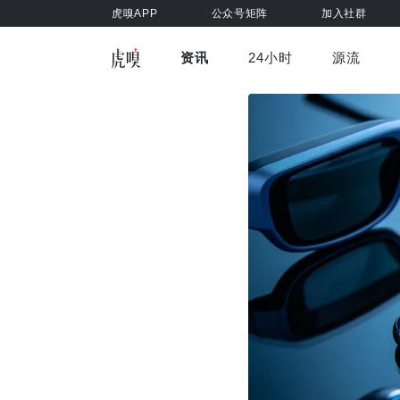
虎嗅APP
公众号矩阵
加入社群
资讯
24小时
源流
全部
前沿科技
车与出行
虎嗅视
游戏娱乐
健康