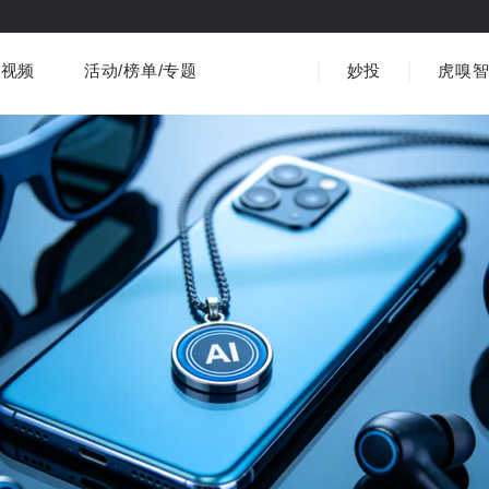
视频
活动/榜单/专题
妙投
虎嗅
商业消费
社会文化
金融财经
出海
界
视频精选
书影音
医疗
3C数码
观点