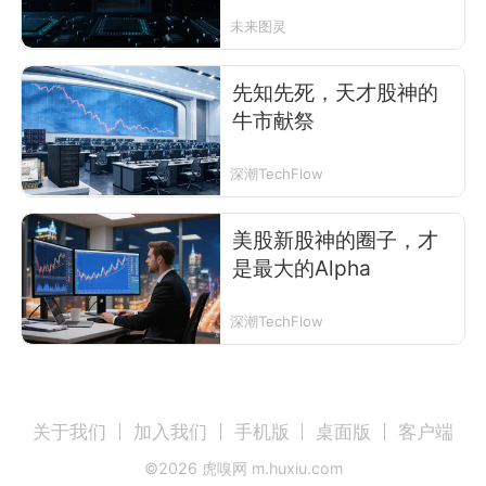
日AI股暴涨
未来图灵
先知先死，天才股神的
牛市献祭
深潮TechFlow
美股新股神的圈子，才
是最大的Alpha
深潮TechFlow
关于我们
加入我们
手机版
桌面版
客户端
©
2026
虎嗅网 m.huxiu.com