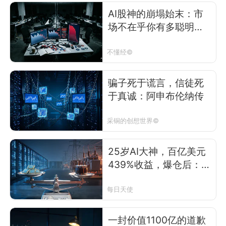
AI股神的崩塌始末：市
场不在乎你有多聪明
（万字重磅）
不懂经©
骗子死于谎言，信徒死
于真诚：阿申布伦纳传
采铜的创想世界©
25岁AI大神，百亿美元
439%收益，爆仓后：一
篇165页AI长文，到底讲
透了什么
每日天使
一封价值1100亿的道歉