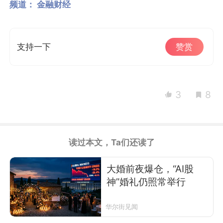
频道：
金融财经
支持一下
赞赏
3
8
读过本文，Ta们还读了
大婚前夜爆仓，“AI股
神”婚礼仍照常举行
华尔街见闻