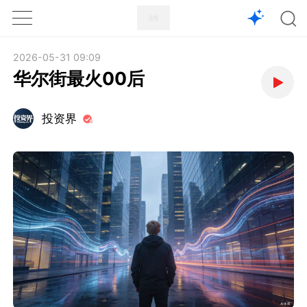
1X
APP
主页
2026-05-31 09:09
华尔街最火00后
投资界