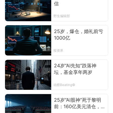
信
野生编辑部
25岁，爆仓，婚礼前亏
1000亿
投资界
24岁“AI先知”跌落神
坛，基金享年两岁
动察Beating©
25岁“AI股神”死于黎明
前：160亿美元清仓，次