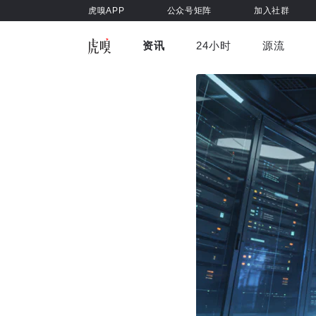
虎嗅APP
公众号矩阵
加入社群
资讯
24小时
源流
全部
前沿科技
车与出行
虎嗅视
游戏娱乐
健康