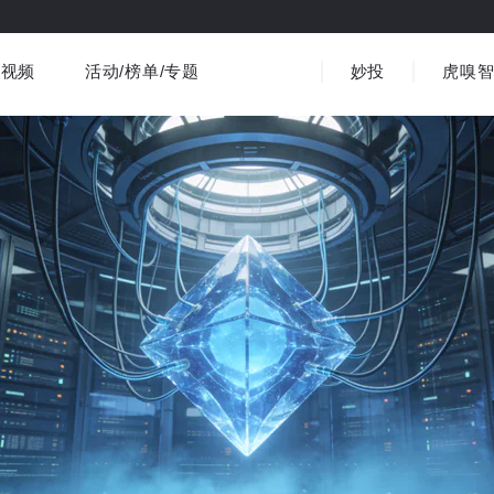
视频
活动/榜单/专题
妙投
虎嗅
商业消费
社会文化
金融财经
出海
界
视频精选
书影音
医疗
3C数码
观点