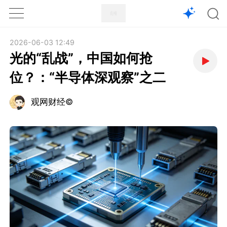
1X
APP
主页
2026-06-03 12:49
光的“乱战”，中国如何抢
位？：“半导体深观察”之二
观网财经©