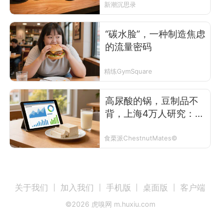
新潮沉思录
“碳水脸”，一种制造焦虑
的流量密码
精练GymSquare
高尿酸的锅，豆制品不
背，上海4万人研究：每
天吃风险或可降26%
食栗派ChestnutMates©
关于我们
加入我们
手机版
桌面版
客户端
©
2026
虎嗅网 m.huxiu.com