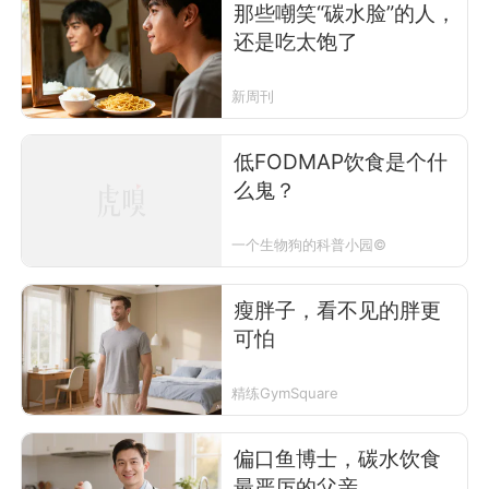
那些嘲笑“碳水脸”的人，
还是吃太饱了
新周刊
低FODMAP饮食是个什
么鬼？
一个生物狗的科普小园©
瘦胖子，看不见的胖更
可怕
精练GymSquare
偏口鱼博士，碳水饮食
最严厉的父亲