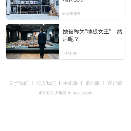
斑马消费©
她被称为“地板女王”，然
后呢？
正经社©
关于我们
加入我们
手机版
桌面版
客户端
©
2026
虎嗅网 m.huxiu.com