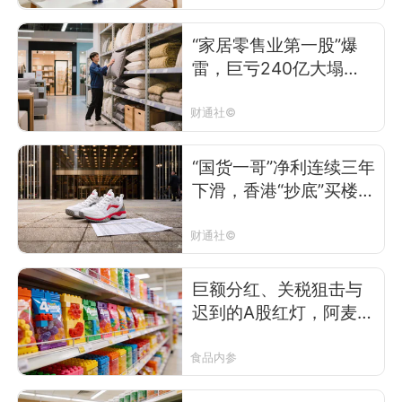
“家居零售业第一股”爆
雷，巨亏240亿大塌
方，卖家电售汽车搞餐
饮求生
财通社©
“国货一哥”净利连续三年
下滑，香港“抄底”买楼被
套拖累至今
财通社©
巨额分红、关税狙击与
迟到的A股红灯，阿麦斯
冲刺“糖果第一股”，曾经
的金多多成中国第一大
食品内参
糖品牌？