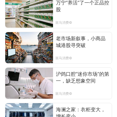
万宁“养活”了一个正品控
股
斑马消费©
老市场新叙事，小商品
城港股寻突破
斑马消费©
沪鸽口腔“迷你市场”的第
一，缺乏想象空间
斑马消费©
海澜之家：衣柜变大，
增长变小