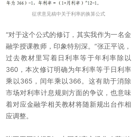
征求意见稿中关于利率的换算公式
“对于这个公式的修订，其实我作为一名金
融学授课教师，印象特别深。”张正平说，
过去教材里写着日利率等于年利率除以
360，本次修订明确为年利率等于日利率
乘以365，闰年乘以366。这有助于消除
市场对利率计息规则方面的争议，也意味
着对应金融学相关教材将随新规出台作相
应调整。