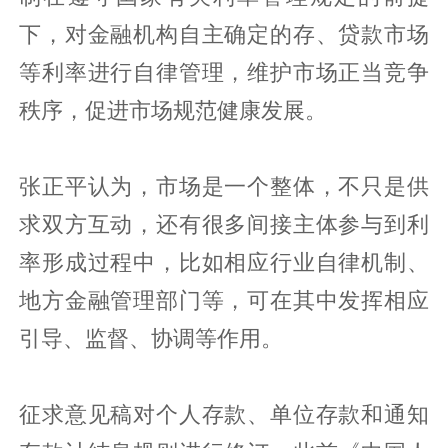
下，对金融机构自主确定的存、贷款市场
等利率进行自律管理，维护市场正当竞争
秩序，促进市场规范健康发展。
张正平认为，市场是一个整体，不只是供
求双方互动，还有很多间接主体参与到利
率形成过程中，比如相应行业自律机制、
地方金融管理部门等，可在其中发挥相应
引导、监督、协调等作用。
征求意见稿对个人存款、单位存款和通知