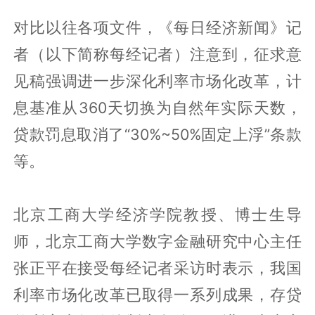
对比以往各项文件，《每日经济新闻》记
者（以下简称每经记者）注意到，征求意
见稿强调进一步深化利率市场化改革，计
息基准从360天切换为自然年实际天数，
贷款罚息取消了“30%~50%固定上浮”条款
等。
北京工商大学经济学院教授、博士生导
师，北京工商大学数字金融研究中心主任
张正平在接受每经记者采访时表示，我国
利率市场化改革已取得一系列成果，存贷