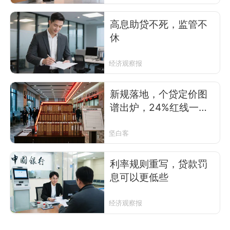
高息助贷不死，监管不
休
经济观察报
新规落地，个贷定价图
谱出炉，24%红线一统
江湖，但松动信号已
现？
坚白客
利率规则重写，贷款罚
息可以更低些
经济观察报