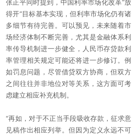
张正平同时提到，中国利率市场化改革“放
得开”目标基本实现，但利率市场化仍有诸
多细节有待完善。可以预见，未来随着市
场经济体制不断完善，尤其是金融体系利
率传导机制进一步健全，人民币存贷款利
率管理相关规定可能还将进一步修订。例
如罚息问题，尽管借贷双方协商，但双方
之间往往并非地位对等关系，这方面可考
虑建立相应补充机制。
“再如，对于不正当手段吸收存款，征求意
见稿作出相应列举。但因为定义永远不可