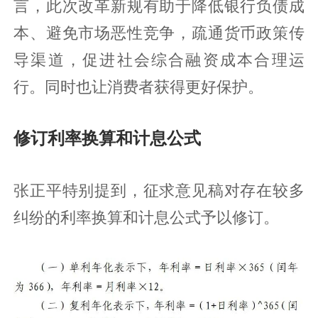
言，此次改革新规有助于降低银行负债成
本、避免市场恶性竞争，疏通货币政策传
导渠道，促进社会综合融资成本合理运
行。同时也让消费者获得更好保护。
修订利率换算和计息公式
张正平特别提到，征求意见稿对存在较多
纠纷的利率换算和计息公式予以修订。