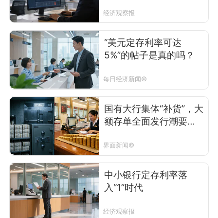
显，持续发力非息收入
经济观察报
“美元定存利率可达
5%”的帖子是真的吗？
每日经济新闻©
国有大行集体“补货”，大
额存单全面发行潮要来
了？
界面新闻©
中小银行定存利率落
入“1”时代
经济观察报