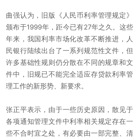
曲强认为，旧版《人民币利率管理规定》
颁布于1999年，距今已有27年之久。这些
年来，我国利率市场化改革不断推进，人
民银行陆续出台了一系列规范性文件，但
许多基础性规则仍分散在不同的规章和文
件中，旧规已不能完全适应存贷款利率管
理工作的新形势、新要求。
张正平表示，由于一些历史原因，散见于
各项通知管理文件中利率相关规定存在一
些不合时宜之处，有必要由一部完整、清