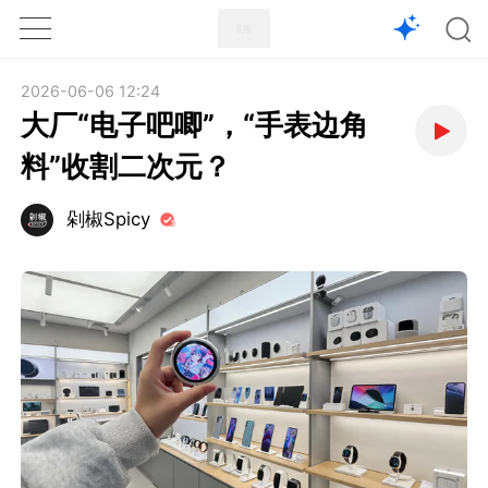
1X
APP
主页
2026-06-06 12:24
大厂“电子吧唧”，“手表边角
料”收割二次元？
剁椒Spicy