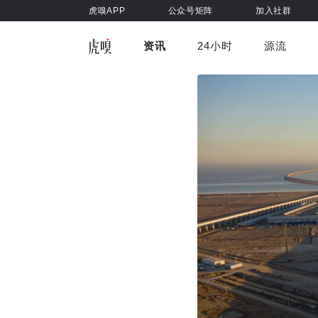
虎嗅APP
公众号矩阵
加入社群
资讯
24小时
源流
全部
前沿科技
车与出行
虎嗅视
游戏娱乐
健康