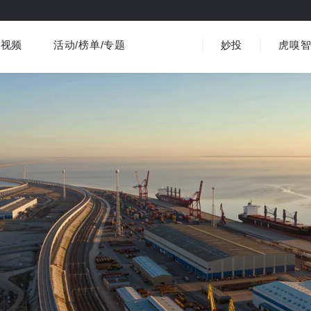
视频
活动/榜单/专题
妙投
虎嗅
商业消费
社会文化
金融财经
出海
界
视频精选
书影音
医疗
3C数码
观点