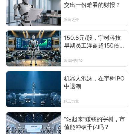
交出一份难看的财报？
版面之外
150.8元/股，宇树科技
早期员工浮盈超150倍，
一批90后千万富豪或将
诞生
凤凰网财经
机器人泡沫，在宇树IPO
中退潮
科工力量
“站起来”赚钱的宇树，市
值能冲破千亿吗？