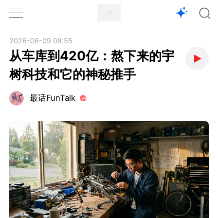
1X
APP
主页
2026-06-09 08:55
从车库到420亿：熬下来的宇
树科技和它的神秘推手
最话FunTalk