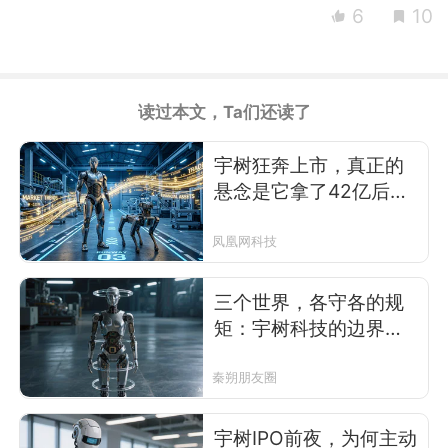
6
10
读过本文，Ta们还读了
宇树狂奔上市，真正的
悬念是它拿了42亿后要
怎么花
凤凰网科技
三个世界，各守各的规
矩：宇树科技的边界突
围
秦朔朋友圈
宇树IPO前夜，为何主动