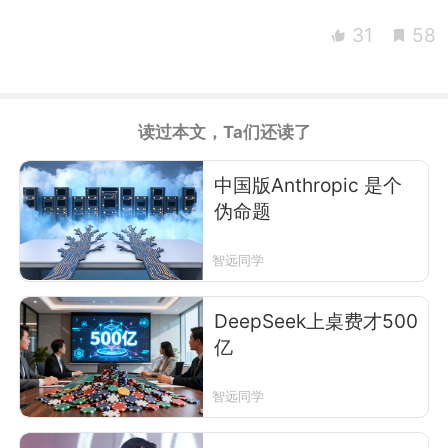
31
58
读过本文，Ta们还读了
中国版Anthropic 是个
伪命题
智远同学
DeepSeek上桌费才500
亿
智远同学