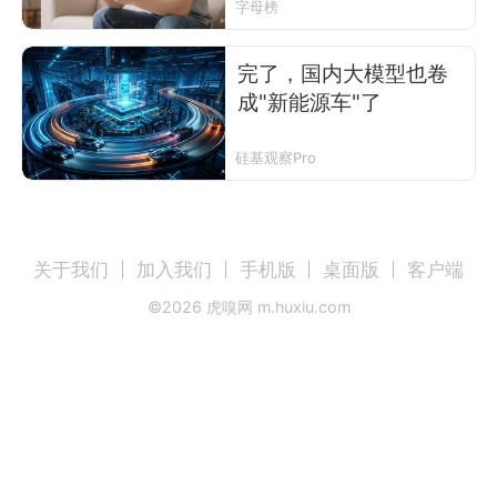
字母榜
完了，国内大模型也卷
成"新能源车"了
硅基观察Pro
关于我们
加入我们
手机版
桌面版
客户端
©
2026
虎嗅网 m.huxiu.com