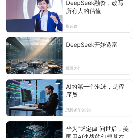
DeepSeek融资，改写
所有人的估值
董必政
DeepSeek开始造富
版面之外
AI的第一个泡沫，是程
序员
思想钢印9999
华为“韬定律“问世后，美
国用AI决战的幻想基本