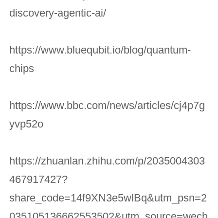
discovery-agentic-ai/
https://www.bluequbit.io/blog/quantum-
chips
https://www.bbc.com/news/articles/cj4p7g
yvp52o
https://zhuanlan.zhihu.com/p/2035004303
467917427?
share_code=14f9XN3e5wlBq&utm_psn=2
035105136662553502&utm_source=wech