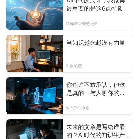
AI时代的人才，我觉得
最重要的是这6点特质
领导者管理笔记©
当知识越来越没有力量
印象笔记
你也许不敢承认，但这
是真的：与人聊你的科
研，真的太浪费时间
了，不如与AI聊
生态学时空©
未来的文章是写给谁看
的？AI时代的知识生产