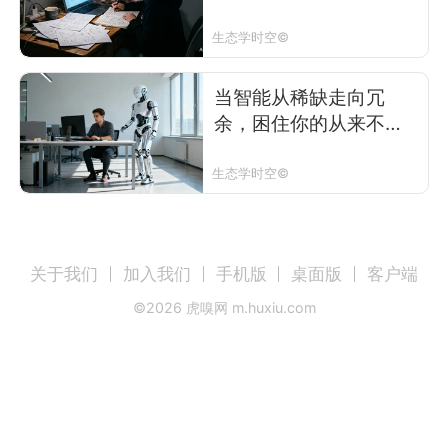
困局
生态学时空©
当智能从稀缺走向冗
余，困住你的从来不是
AI，而是“工具人思维”
生态学时空©
关于我们
加入我们
手机版
桌面版
客户端
©
2026
虎嗅网 m.huxiu.com