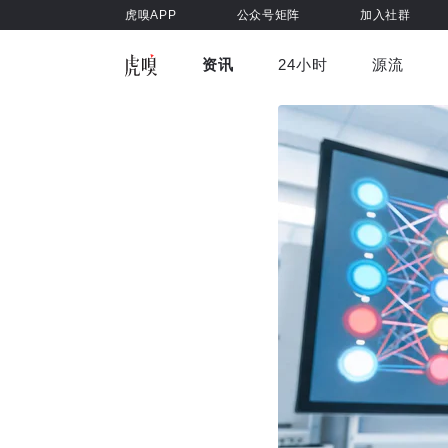
虎嗅APP
公众号矩阵
加入社群
资讯
24小时
源流
全部
前沿科技
车与出行
虎嗅视
游戏娱乐
健康