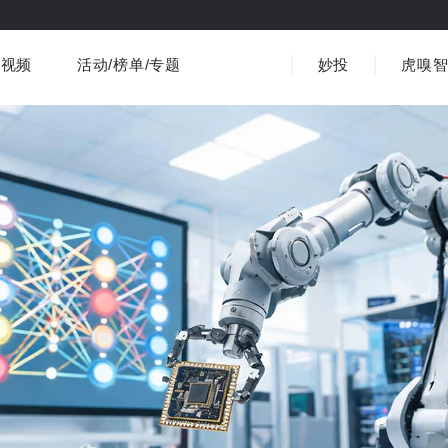
视频
活动/榜单/专题
妙投
虎嗅
商业消费
社会文化
金融财经
出海
界
视频精选
书影音
医疗
3C数码
观点