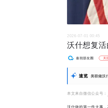
2026-07-01 00:45
沃什想复活
秦朔朋友圈
关
速览
美联储沃
本文来自微信公众号：
沃什做的第一件大事，