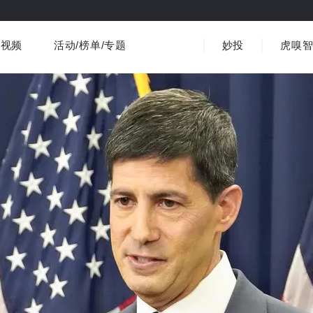
视频
活动/榜单/专题
妙投
虎嗅
商业消费
社会文化
金融财经
出海
界
视频精选
书影音
医疗
3C数码
观点