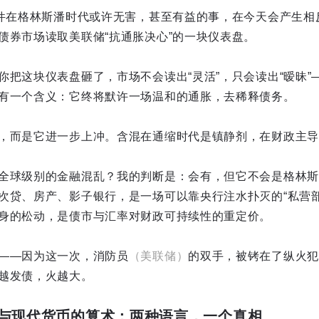
这件在格林斯潘时代或许无害，甚至有益的事，在今天会产生相
债券市场读取美联储“抗通胀决心”的一块仪表盘。
你把这块仪表盘砸了，市场不会读出“灵活”，只会读出“暧昧”
有一个含义：它终将默许一场温和的通胀，去稀释债务。
，而是它进一步上冲。含混在通缩时代是镇静剂，在财政主导
全球级别的金融混乱？我的判断是：会有，但它不会是格林斯
次贷、房产、影子银行，是一场可以靠央行注水扑灭的“私营部
身的松动，是债市与汇率对财政可持续性的重定价。
——因为这一次，消防员
（美联储）
的双手，被铐在了纵火犯
越发债，火越大。
与现代货币的算术：两种语言，一个真相