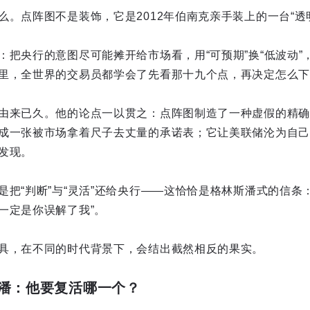
么。点阵图不是装饰，它是2012年伯南克亲手装上的一台“透
：把央行的意图尽可能摊开给市场看，用“可预期”换“低波动”
里，全世界的交易员都学会了先看那十九个点，再决定怎么下
由来已久。他的论点一以贯之：点阵图制造了一种虚假的精确
成一张被市场拿着尺子去丈量的承诺表；它让美联储沦为自己
发现。
是把“判断”与“灵活”还给央行——这恰恰是格林斯潘式的信条
一定是你误解了我”。
具，在不同的时代背景下，会结出截然相反的果实。
潘：他要复活哪一个？