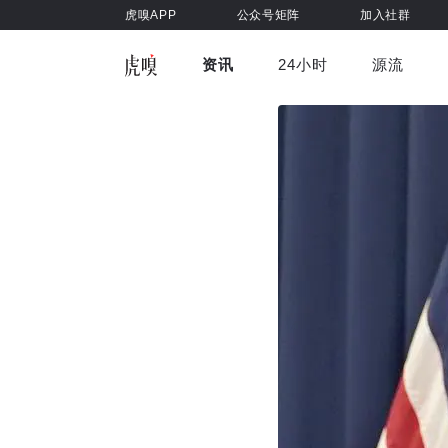
虎嗅APP
公众号矩阵
加入社群
资讯
24小时
源流
全部
前沿科技
车与出行
虎嗅视
游戏娱乐
健康