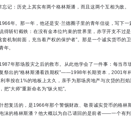
常常忘记：历史上其实有两个格林斯潘，而且这两个互相为敌。
1966年。那一年，他还是安·兰德圈子里的青年信徒，写下
说得斩钉截铁：在没有金本位约束的世界里，赤字开支不过是
在这套机制前面，充当着产权的保护者”。那是一个诚实货币的
青年。
1987年那场股灾之后的救市。从此他学会了一件事：每当市
祭出的“格林斯潘看跌期权”——1998年长期资本，2001年科
金利率按在1%的地板上太久，亲手为那场房地产与次贷的烈焰浇
把“大师”重新命名为“纵火犯”。
什想复活的，是1966年那个警惕财政、敬畏诚实货币的格林斯
泡沫的格林斯潘？他大概以为自己请回的是前者——一个有判