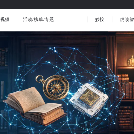
视频
活动/榜单/专题
妙投
虎嗅
商业消费
社会文化
金融财经
出海
界
视频精选
书影音
医疗
3C数码
观点