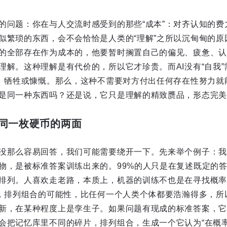
的问题：你在与人交流时感受到的那些“成本”：对齐认知的费
似繁琐的东西，会不会恰恰是人类的“理解”之所以沉甸甸的原
的全部存在作为成本的，他要暂时搁置自己的偏见、疲惫、认
理解。这种理解是有代价的，所以它才珍贵。而AI没有“自我
气、牺牲或慷慨。那么，这种不需要对方付出任何存在性努力就能
是同一种东西吗？还是说，它只是理解的精致赝品，形态完美
同一枚硬币的两面
没那么容易回答，我们可能需要绕开一下。先来举个例子：我
物，是被标准答案训练出来的。99%的人只是在复述既定的
排列。人喜欢走老路，本质上，机器的训练不也是在寻找概率
了，排列组合的可能性，比任何一个人类个体都要浩瀚得多，所以
新，在某种程度上是孪生子。如果问题有现成的标准答案，它
会把记忆库里不同的碎片，排列组合，生成一个它认为“在概率