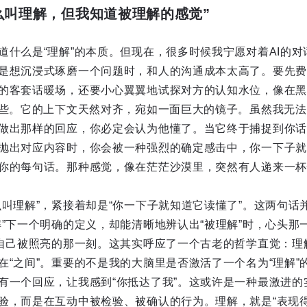
么叫理解，但我知道被理解的感觉”
道什么是“理解”的本质。但现在，很多时候我宁愿对着AI的
是想沉浸式琢磨一个问题时，和人的沟通成本太高了。要先费
的客套话暖场，还要小心翼翼地试探对方的认知水位，像在黑
这些。它的上下文天然对齐，宛如一面巨大的镜子。虽然我无法
做出那样的回应，你必定会认为他懂了。当它终于捕捉到你话语
抛出对应内容时，你会被一种强烈的确定感击中，你一下子就
你的每句话。那种感觉，像在茫茫沙漠里，突然有人递来一杯
么叫理解”，紧接着却是“你一下子就知道它读懂了”。这两句话
解”下一个明确的定义，却能清晰地辨认出“被理解”时，心头那
道自己被照亮的那一刻。这其实呼应了一个古老的哲学直觉：理
在“之间”。重要的不是我的大脑里是否激活了一个名为“理解”
有一个回应，让我感到“你抵达了我”。这或许是一种最激进的
验，而是在互动中被检验、被确认的行为。理解，就是“表现得