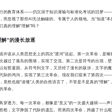
行的教育体系——仍沉溺于知识灌输与标准化考试的旧梦——
，而忽视了那些AI无法触碰的、专属于人的领地。当“知道”本
们真的理解“理解”吗？
理解”的漫长放逐
或许该从人类思想史上的四次“渡河”说起。第一次革命，是喉
次越过了孤岛的围墙，实现了交流。第二次是符号的出现，壁
以短暂凝固。从符号到文字，又历经了漫长的跋涉，文字的魔
代际的鸿沟，实现了第三次革命。现在我们迎来了第四次——
，竟然也能“读懂”人类的自然语言了，不管是不是真的“理解”
的革命。
具穿透力。每一次革命，都像是“意义”的一次盛大越狱——声
桎梏，文字挣脱了代际的遗忘。而第四次革命，跨越了什么呢