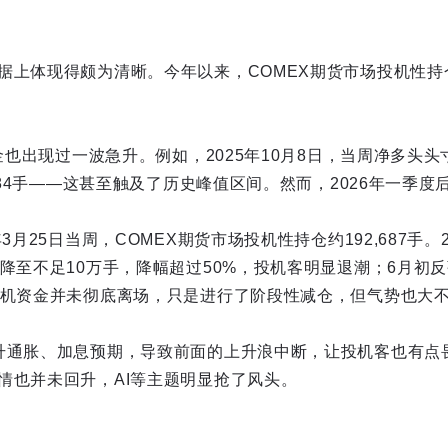
据上体现得颇为清晰。今年以来，COMEX期货市场投机性持
金也出现过一波急升。例如，2025年10月8日，当周净多头头寸约
,284手——这甚至触及了历史峰值区间。然而，2026年一季
3月25日当周，COMEX期货市场投机性持仓约192,687手。
降至不足10万手，降幅超过50%，投机客明显退潮；6月初反弹
投机资金并未彻底离场，只是进行了阶段性减仓，但气势也大
升通胀、加息预期，导致前面的上升浪中断，让投机客也有点
情也并未回升，AI等主题明显抢了风头。