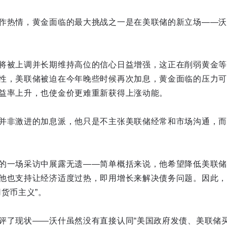
作热情，黄金面临的最大挑战之一是在美联储的新立场——沃
将被上调并长期维持高位的信心日益增强，这正在削弱黄金等
性，美联储被迫在今年晚些时候再次加息，黄金面临的压力可
益率上升，也使金价更难重新获得上涨动能。
并非激进的加息派，他只是不主张美联储经常和市场沟通，而
的一场采访中展露无遗——简单概括来说，他希望降低美联储
他也支持让经济适度过热，即用增长来解决债务问题。因此，
货币主义”。
评了现状——沃什虽然没有直接认同“美国政府发债、美联储买债