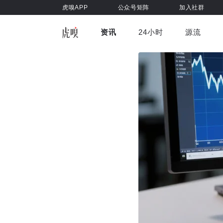
虎嗅APP
公众号矩阵
加入社群
资讯
24小时
源流
全部
前沿科技
车与出行
虎嗅视
游戏娱乐
健康