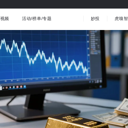
视频
活动/榜单/专题
妙投
虎嗅
商业消费
社会文化
金融财经
出海
界
视频精选
书影音
医疗
3C数码
观点