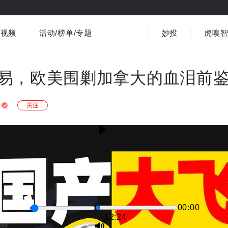
视频
活动/榜单/专题
妙投
虎嗅
商业消费
社会文化
金融财经
出海
界
视频精选
书影音
医疗
3C数码
观点
易，欧美围剿加拿大的血泪前
关注
00:00
-12:24