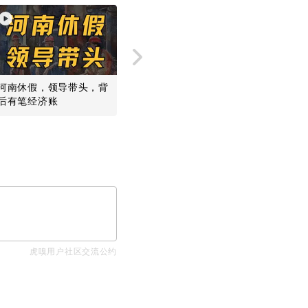
河南休假，领导带头，背
拜年、打榜、偷菜，短信
从飞船到
后有笔经济账
曾经撑起了我们的前互联
波为何无
网时代
虎嗅用户社区交流公约