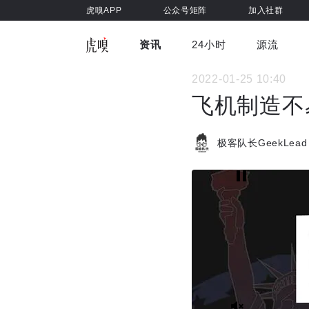
虎嗅APP
公众号矩阵
加入社群
资讯
24小时
源流
全部
前沿科技
车与出行
2022-01-25 10:40
虎嗅视
游戏娱乐
健康
飞机制造不
极客队长GeekLead