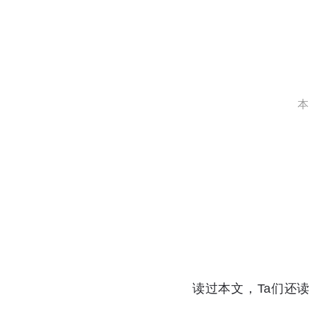
本
读过本文，Ta们还