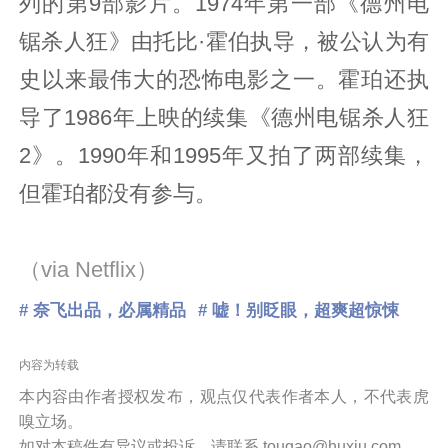
列的第9部影片。1974年第一部《德州电
锯杀人狂》由托比·霍伯执导，被公认为有
史以来最伟大的恐怖电影之一。霍珀还执
导了1986年上映的续集《德州电锯杀人狂
2》。1990年和1995年又拍了两部续集，
但霍珀都没有参与。
（via Netflix）
# 奈飞出品，必属精品
# 嘘！别眨眼，超爽超惊悚
内容为转载
本内容由作者授权发布，观点仅代表作者本人，不代表虎
嗅立场。
如对本稿件有异议或投诉，请联系 tougao@huxiu.com。