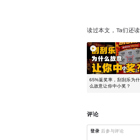
读过本文，Ta们还
65%返奖率，刮刮乐为
么故意让你中小奖？
评论
登录
后参与评论