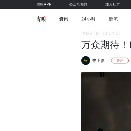
虎嗅APP
公众号矩阵
加入社群
资讯
24小时
源流
全部
前沿科技
车与出行
2022-02-18 04:01
虎嗅视
游戏娱乐
健康
万众期待！
未上影
关注