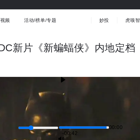
视频
活动/榜单/专题
妙投
虎嗅
商业消费
社会文化
金融财经
出海
界
视频精选
书影音
医疗
3C数码
观点
DC新片《新蝙蝠侠》内地定档
00:00
-00:41