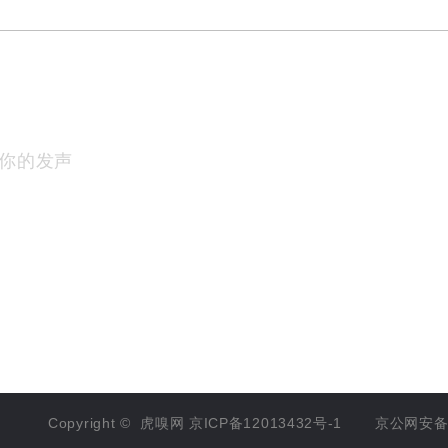
你的发声
Copyright ©
虎嗅网
京ICP备12013432号-1
京公网安备 1