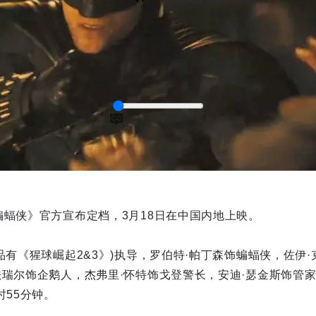
蝙蝠侠》官方宣布定档，3月18日在中国内地上映。
captions
品有《猩球崛起2&3》)执导，罗伯特·帕丁森饰蝙蝠侠，佐伊·
法瑞尔饰企鹅人，杰弗里·怀特饰戈登警长，安迪·瑟金斯饰管
时55分钟。