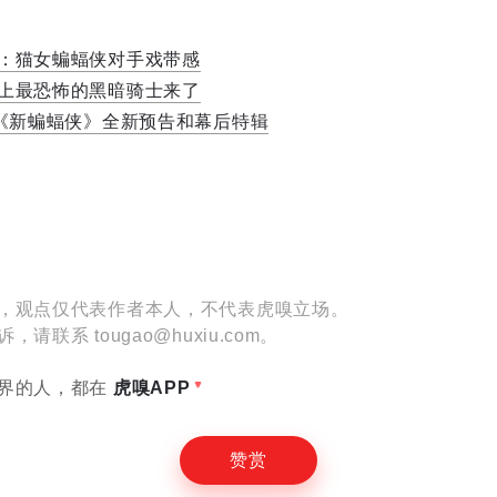
设置
：猫女蝙蝠侠对手戏带感
上最恐怖的黑暗骑士来了
，《新蝙蝠侠》全新预告和幕后特辑
E
，观点仅代表作者本人，不代表虎嗅立场。
联系 tougao@huxiu.com。
界的人，都在
虎嗅APP
赞赏