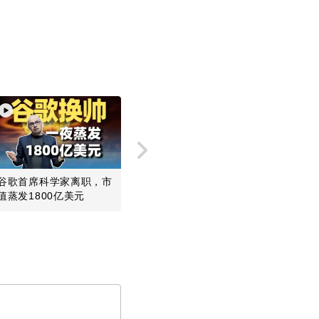
谷歌首席科学家离职，市
一个免费测速网站，靠你
从-0.1米
值蒸发1800亿美元
的网速数据值12亿美元？
现“地心生
心金...