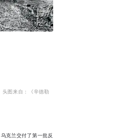
，
头图来自：《辛德勒
向乌克兰交付了第一批反