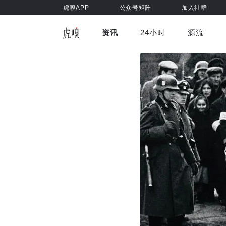
虎嗅APP
公众号矩阵
加入社群
资讯
24小时
源流
全部
前沿科技
车与出行
虎嗅视
游戏娱乐
健康