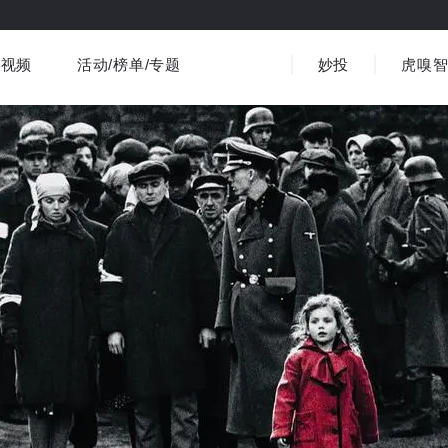
视频
活动/榜单/专题
妙投
虎嗅
商业消费
社会文化
金融财经
出海
界
视频精选
书影音
医疗
3C数码
观点