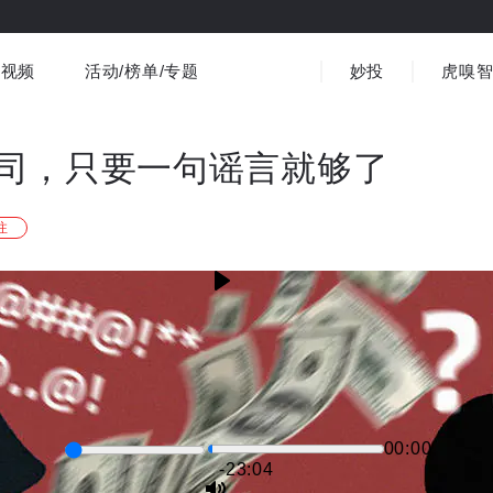
视频
活动/榜单/专题
妙投
虎嗅
商业消费
社会文化
金融财经
出海
界
视频精选
书影音
医疗
3C数码
观点
司，只要一句谣言就够了
注
00:00
-23:03