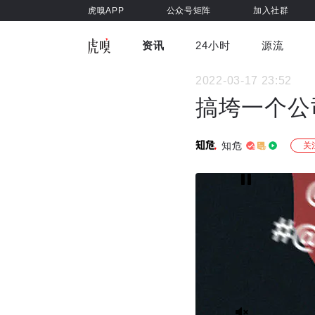
虎嗅APP
公众号矩阵
加入社群
资讯
24小时
源流
全部
前沿科技
车与出行
2022-03-17 23:52
虎嗅视
游戏娱乐
健康
搞垮一个公
知危
关