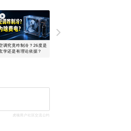
空调究竟咋制冷？26度是
谷歌首席科学家离职，市
一个免费
玄学还是有理论依据？
值蒸发1800亿美元
的网速数
虎嗅用户社区交流公约