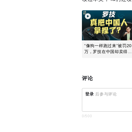
“像狗一样跑过来”被罚20
万，罗技在中国却卖得更
好了
评论
登录
后参与评论
0
/500