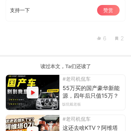
支持一下
赞赏
6
2
读过本文，Ta们还读了
#老司机侃车
55万买的国产豪华新能
源，四年后只值15万？
06:10
饭统戴老板
#老司机侃车
这还去啥KTV？阿维塔