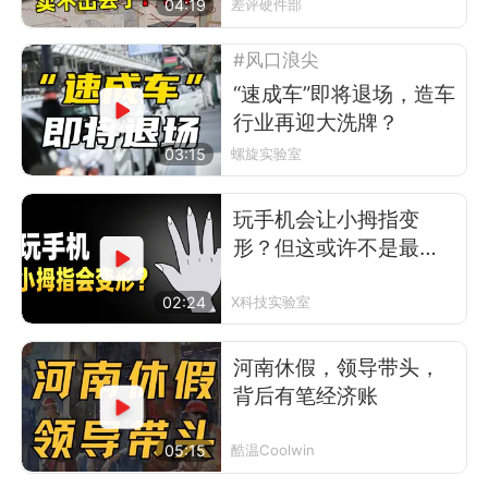
电视了
04:19
差评硬件部
#风口浪尖
“速成车”即将退场，造车
行业再迎大洗牌？
03:15
螺旋实验室
玩手机会让小拇指变
形？但这或许不是最可
怕的事
02:24
X科技实验室
河南休假，领导带头，
背后有笔经济账
05:15
酷温Coolwin