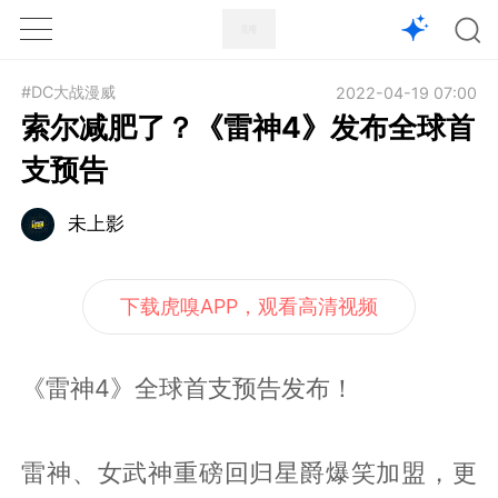
1X
APP
主页
#DC大战漫威
2022-04-19 07:00
索尔减肥了？《雷神4》发布全球首
支预告
未上影
下载虎嗅APP，观看高清视频
《雷神4》全球首支预告发布！
雷神、女武神重磅回归星爵爆笑加盟，更