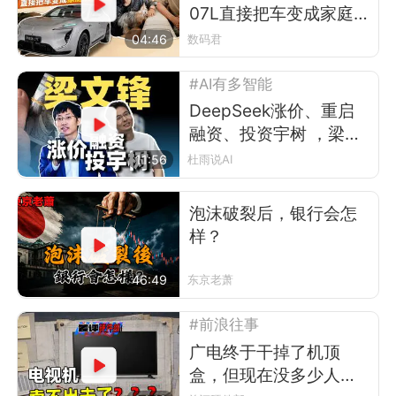
07L直接把车变成家庭演
唱会
04:46
数码君
#AI有多智能
DeepSeek涨价、重启
融资、投资宇树 ，梁文
锋在布什么局？
11:56
杜雨说AI
泡沫破裂后，银行会怎
样？
46:49
东京老萧
#前浪往事
广电终于干掉了机顶
盒，但现在没多少人看