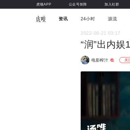
虎嗅APP
公众号矩阵
加入社群
资讯
24小时
源流
全部
前沿科技
车与出行
2022-08-21 03:17
虎嗅视
游戏娱乐
健康
“润”出内
电影榨汁
关