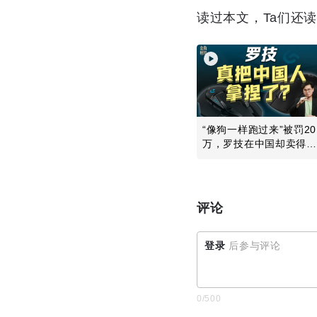
读过本文，Ta们还
“像狗一样跑过来”被罚20
万，罗技在中国却卖得更
好了
评论
登录
后参与评论
0
/500