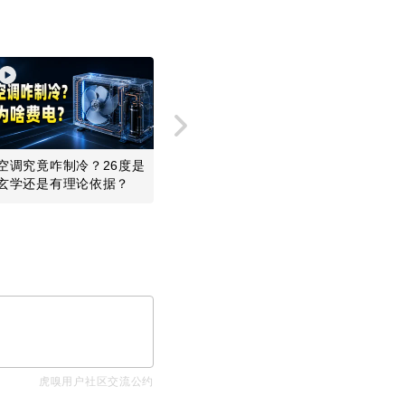
空调究竟咋制冷？26度是
谷歌首席科学家离职，市
一个免费
玄学还是有理论依据？
值蒸发1800亿美元
的网速数
虎嗅用户社区交流公约