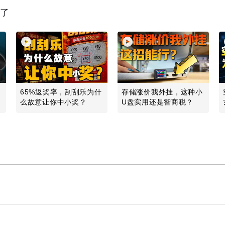
读了
65%返奖率，刮刮乐为什
存储涨价我外挂，这种小
么故意让你中小奖？
U盘实用还是智商税？
Play