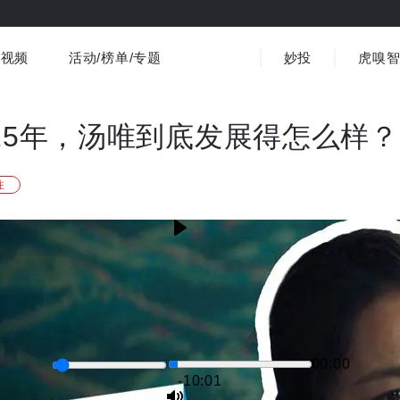
视频
活动/榜单/专题
妙投
虎嗅
商业消费
社会文化
金融财经
出海
界
视频精选
书影音
医疗
3C数码
观点
娱15年，汤唯到底发展得怎么样？
注
00:00
-10:01