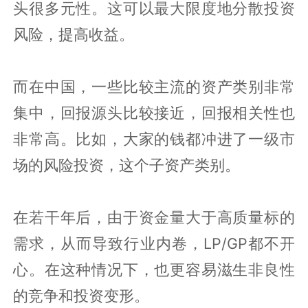
头很多元性。这可以最大限度地分散投资
风险，提高收益。
而在中国，一些比较主流的资产类别非常
集中，回报源头比较接近，回报相关性也
非常高。比如，大家的钱都冲进了一级市
场的风险投资，这个子资产类别。
在若干年后，由于资金量大于高质量标的
需求，从而导致行业内卷，LP/GP都不开
心。在这种情况下，也更容易滋生非良性
的竞争和投资变形。