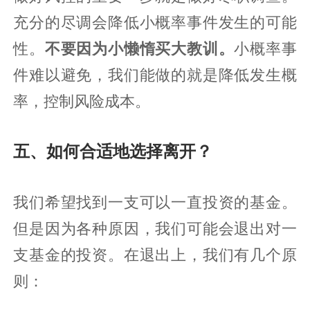
充分的尽调会降低小概率事件发生的可能
性。
不要因为小懒惰买大教训。
小概率事
件难以避免，我们能做的就是降低发生概
率，控制风险成本。
五、如何合适地选择离开？
我们希望找到一支可以一直投资的基金。
但是因为各种原因，我们可能会退出对一
支基金的投资。在退出上，我们有几个原
则：