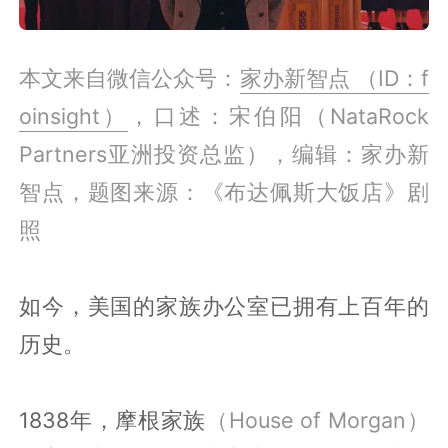
本文来自微信公众号：
家办新智点 （ID：f
oinsight）
，口述：宋伯阳（NataRock
Partners亚洲投资总监），编辑：家办新
智点，题图来源：《布达佩斯大饭店》剧
照
如今，美国的家族办公室已拥有上百年的
历史。
1838年，摩根家族
（House of Morgan）