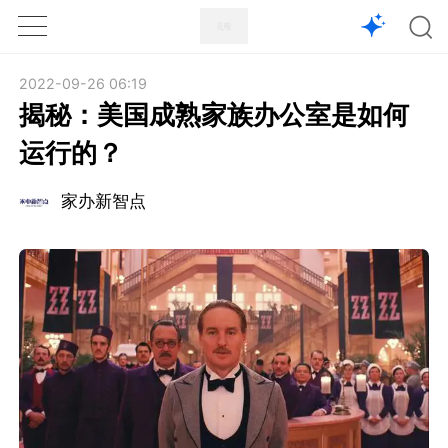
1X
APP
主页
2022-09-26 06:19
揭秘：美国成熟家族办公室是如何
运行的？
家办新智点