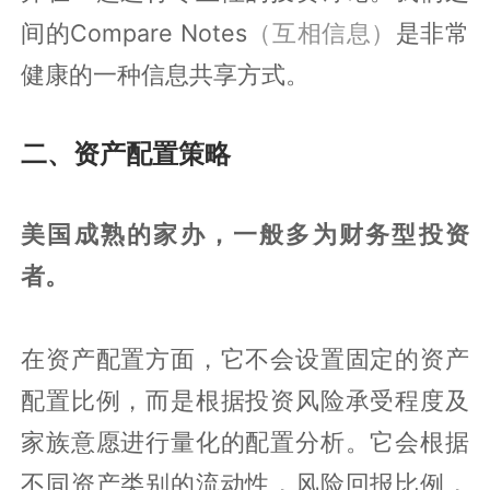
间的Compare Notes
（互相信息）
是非常
健康的一种信息共享方式。
二、资产配置策略
美国成熟的家办，一般多为财务型投资
者。
在资产配置方面，它不会设置固定的资产
配置比例，而是根据投资风险承受程度及
家族意愿进行量化的配置分析。它会根据
不同资产类别的流动性，风险回报比例，