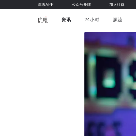
虎嗅APP
公众号矩阵
加入社群
资讯
24小时
源流
全部
前沿科技
车与出行
虎嗅视
游戏娱乐
健康