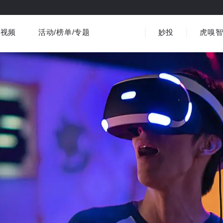
视频
活动/榜单/专题
妙投
虎嗅
商业消费
社会文化
金融财经
出海
界
视频精选
书影音
医疗
3C数码
观点