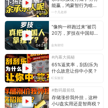
能赢，鸿蒙智行为啥不
让？
20:14
一个凡老师
“像狗一样跑过来”被罚
20万，罗技在中国却卖
得更好了
04:24
金角财经
#内幕大揭秘
65%返奖率，刮刮乐为
什么故意让你中小奖？
09:03
IC实验室
#数码最前线
存储涨价我外挂，这种
小U盘实用还是智商税？