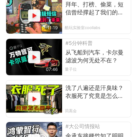
拜年、打榜、偷菜，短
信曾经撑起了我们的前
互联网时代
11:19
酷玩实验室coollabs
#5分钟科普
从飞船到汽车，卡尔曼
滤波为何无处不在？
07:46
量子位
洗了八遍还是汗臭味？
衣服死了究竟是怎么回
事
06:56
茼蒿会
#大公司情报站
余承东接梗竹知了明明