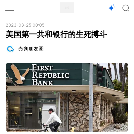
1X
APP
主页
2023-03-25 00:05
美国第一共和银行的生死搏斗
秦朔朋友圈