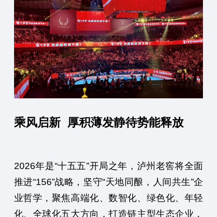
乘风启新
厚积薄发静待
势能释放
2026年是“十五五”开局之年，泸州老窖将全面
推进“156”战略，坚守“天地同酿，人间共生”企
业哲学，聚焦高端化、数智化、绿色化、年轻
化、全球化五大方向，打造链主型生态企业，