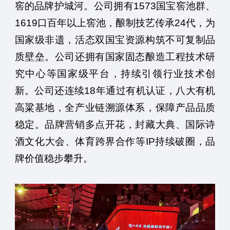
窖的品牌护城河。公司拥有1573国宝窖池群、
1619口百年以上窖池，酿制技艺传承24代，为
国家级非遗，活态双国宝资源构筑不可复制品
质壁垒。公司还拥有国家固态酿造工程技术研
究中心等国家级平台，持续引领行业技术创
新。公司还连续18年通过有机认证，八大有机
高粱基地，全产业链溯源体系，保障产品品质
稳定。品牌营销多点开花，封藏大典、国际诗
酒文化大会、体育跨界合作等IP持续破圈，品
牌价值稳步攀升。