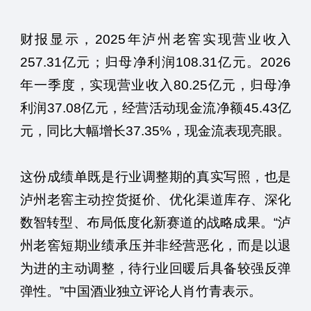
财报显示，2025年泸州老窖实现营业收入
257.31亿元；归母净利润108.31亿元。2026
年一季度，实现营业收入80.25亿元，归母净
利润37.08亿元，经营活动现金流净额45.43亿
元，同比大幅增长37.35%，现金流表现亮眼。
这份成绩单既是行业调整期的真实写照，也是
泸州老窖主动控货挺价、优化渠道库存、深化
数智转型、布局低度化新赛道的战略成果。“泸
州老窖短期业绩承压并非经营恶化，而是以退
为进的主动调整，待行业回暖后具备较强反弹
弹性。”中国酒业独立评论人肖竹青表示。