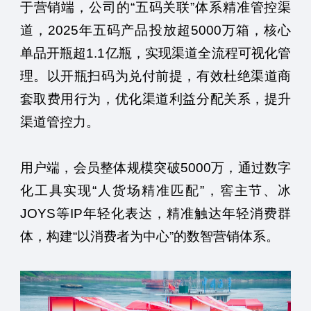
于营销端，公司的“五码关联”体系精准管控渠
道，2025年五码产品投放超5000万箱，核心
单品开瓶超1.1亿瓶，实现渠道全流程可视化管
理。以开瓶扫码为兑付前提，有效杜绝渠道商
套取费用行为，优化渠道利益分配关系，提升
渠道管控力。
用户端，会员整体规模突破5000万，通过数字
化工具实现“人货场精准匹配”，窖主节、冰
JOYS等IP年轻化表达，精准触达年轻消费群
体，构建“以消费者为中心”的数智营销体系。