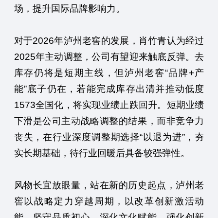
场，提升国际品牌影响力。
对于2026年泸州老窖的发展，肖竹青认为经过
2025年主动调整，公司有望迎来触底反弹。去
库存仍将是短期主线，但泸州老窖“品牌+产
能”底子仍在，若能完成库存出清并推动低度
1573全国化，将实现业绩止跌回升。短期业绩
下滑是公司主动战略调整的结果，而非竞争力
丧失，在行业深度调整期选择“以退为进”，夯
实长期基础，待行业回暖后具备较强弹性。
风物长宜放眼量，站在新的历史起点，泸州老
窖以战略定力穿越周期，以改革创新激活动
能，坚守品质初心、深化文化赋能、强化创新