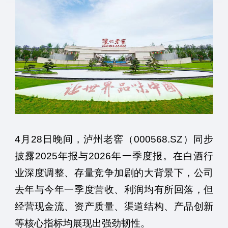
4月28日晚间，泸州老窖（000568.SZ）同步
披露2025年报与2026年一季度报。在白酒行
业深度调整、存量竞争加剧的大背景下，公司
去年与今年一季度营收、利润均有所回落，但
经营现金流、资产质量、渠道结构、产品创新
等核心指标均展现出强劲韧性。