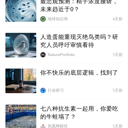
最悲观预测：精子浓度腰斩，
未来趋近于0？
地球知识局
4天前
人造蛋能重现灭绝鸟类吗？研
究人员呼吁审慎看待
5天前
NaturePortfolio
你不快乐的底层逻辑，找到了
行业研习
5天前
七八种抗生素一起用，你爱吃
的牛蛙塌了？
凤凰网财经
5天前