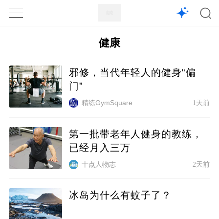
1X
APP
主页
健康
邪修，当代年轻人的健身“偏
门”
精练GymSquare
1天前
第一批带老年人健身的教练，
已经月入三万
十点人物志
2天前
冰岛为什么有蚊子了？