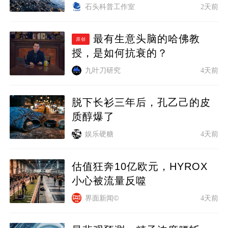
石头科普工作室
2天前
最有生意头脑的哈佛教
原创
授，是如何抗衰的？
九叶刀研究
4天前
脱下长衫三年后，孔乙己的皮
质醇爆了
娱乐硬糖
4天前
估值狂奔10亿欧元，HYROX
小心被流量反噬
界面新闻©
4天前