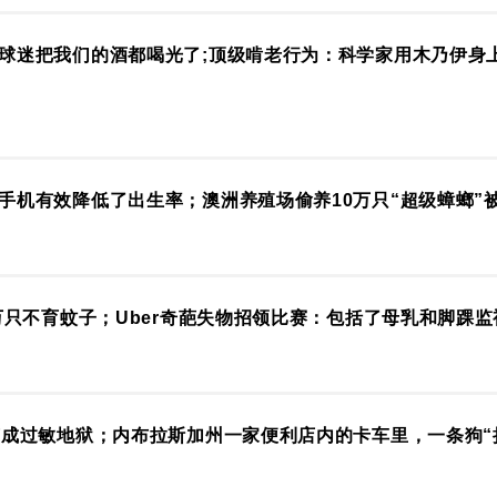
球迷把我们的酒都喝光了;顶级啃老行为：科学家用木乃伊身
手机有效降低了出生率；澳洲养殖场偷养10万只“超级蟑螂”
万只不育蚊子；Uber奇葩失物招领比赛：包括了母乳和脚踝监
变成过敏地狱；内布拉斯加州一家便利店内的卡车里，一条狗“