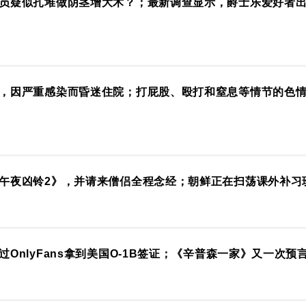
员疑似扎堆做阴茎增大术？；最新调查显示，爵士乐爱好者
，因严重感染而昏迷住院；打屁股、殴打和窒息等情节的色情
午夜凶铃2》，并请来僧侣全程念经；朝鲜正在扫荡课外补习
OnlyFans拿到美国O-1B签证；《辛普森一家》又一次预言