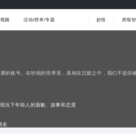
视频
活动/榜单/专题
妙投
虎嗅
商业消费
社会文化
金融财经
出海
界
视频精选
书影音
医疗
3C数码
观点
轮廓的账号。在吵闹的世界里，真相在沉默之中，我们不提供
现当下年轻人的面貌、故事和态度
朋友
的年轻人