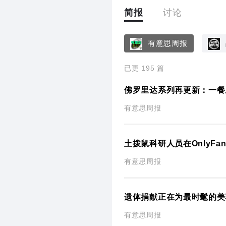
简报
讨论
有意思周报
已更 195 篇
佛罗里达系列再更新：一餐
有意思周报
土拨鼠科研人员在OnlyF
有意思周报
遗体捐献正在为最时髦的美
有意思周报