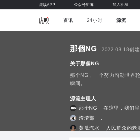
虎嗅APP
公众号矩阵
加入社群
资讯
24小时
源流
全部
前沿科技
车与出行
虎嗅视
游戏娱乐
健康
那個NG
2022-08-18创建
关于那個NG
那个NG，一个努力勾勒世界
瞬间。
源流主理人
那个NG
在这里，我们呈
渣渣郡
.
黄瓜汽水
人民群众的老
阿珂可
一个关注年轻人