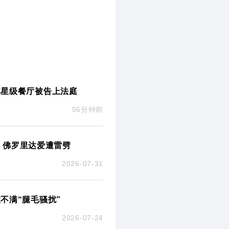
林星级餐厅被告上法庭
56分钟前
示：佛罗里达爱遭雷劈
2026-07-31
不满“腿毛骚扰”
2026-07-24