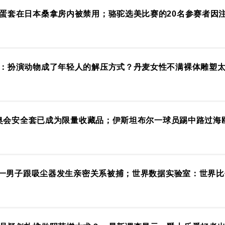
蛋套在日本桑拿房内被禁用；骆驼选美比赛的20名参赛者因
：扮演动物成了年轻人的解压方式？丹麦女性不满裸体雕塑
兰冬奥会安全套已成为限量收藏品；伊斯坦布尔一球员踢中路过
..一男子跟吸尘器发生亲密关系被捕；世界数据实验室：世界