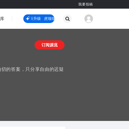
我要投稿
智库
虎嗅嗅全新升级
虎嗅嗅全新升级
国际热点
其他
订阅源流
确切的答案，只分享自由的迟疑