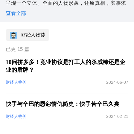
呈现一个立体、全面的人物形象，还原真相，实事求
是。
查看全部
作者wx：lc1005287740
财经人物荟
源流主理人
盐布斯
已更 15 篇
让更多的人了解真实的故事。
10问拼多多！竞业协议是打工人的杀威棒还是企
业的盾牌？
财经人物荟
2024-06-07
快手与辛巴的恩怨情仇简史：快手苦辛巴久矣
财经人物荟
2024-02-21