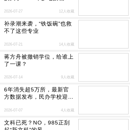
仍超不少985
2026-07-27
12人收藏
补录潮来袭，“铁饭碗”也救
不了这些专业
2026-07-21
14人收藏
蒋方舟被撤销学位，给谁上
了一课？
2026-07-14
9人收藏
6年消失超5万所，最新官
方数据发布，民办学校迎深
度调整
2026-07-07
4人收藏
文科已死？NO，985正刮
起“新文科”的风