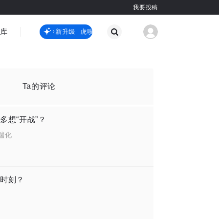
我要投稿
智库
虎嗅嗅全新升级
虎嗅嗅全新升级
国际热点
其他
Ta的评论
多想“开战”？
端化
时刻？