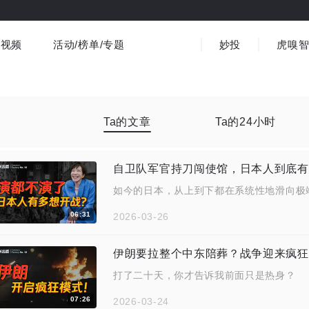
视频
活动/榜单/专题
妙投
虎嗅
商业消费
社会文化
金融财经
出海
界
视频精选
书影音
医疗
3C数码
观点
Ta的文章
Ta的24小时
自卫队军官持刀闯使馆，日本人到底有
如今的日本，从上到下都在系统性地滑向极
06:31
2026-03-26
伊朗要拉整个中东陪葬？战争迎来疯狂
打了二十天，你才告诉我前面只是热身？
07:26
2026-03-24