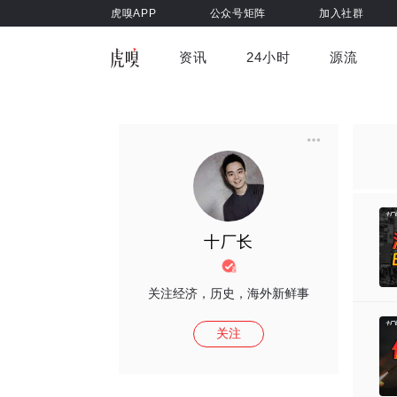
虎嗅APP
公众号矩阵
加入社群
资讯
24小时
源流
全部
前沿科技
车与出行
虎嗅视
游戏娱乐
健康
十厂长
关注经济，历史，海外新鲜事
关注