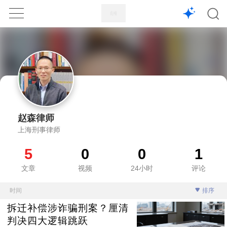
1X
APP
主页
赵森律师
上海刑事律师
5
0
0
1
文章
视频
24小时
评论
时间
排序
拆迁补偿涉诈骗刑案？厘清
判决四大逻辑跳跃