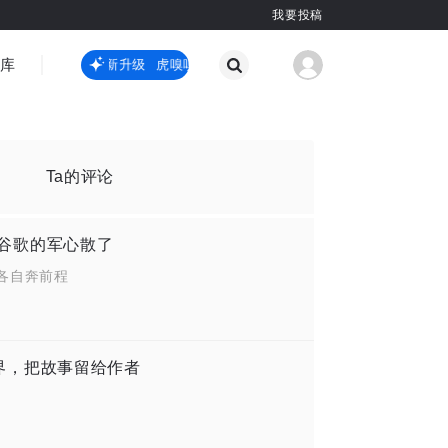
我要投稿
智库
虎嗅嗅全新升级
虎嗅嗅全新升级
国际热点
其他
Ta的评论
创业，谷歌的军心散了
各自奔前程
住世界，把故事留给作者