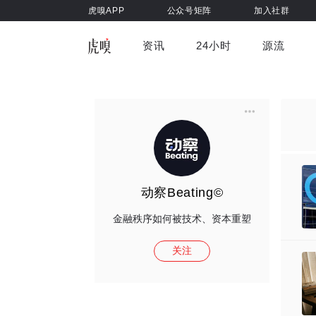
虎嗅APP
公众号矩阵
加入社群
资讯
24小时
源流
全部
前沿科技
车与出行
虎嗅视
游戏娱乐
健康
动察Beating©
金融秩序如何被技术、资本重塑
关注