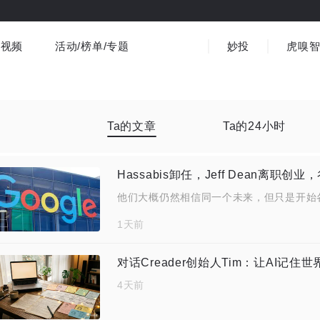
视频
活动/榜单/专题
妙投
虎嗅
商业消费
社会文化
金融财经
出海
界
视频精选
书影音
医疗
3C数码
观点
Ta的文章
Ta的24小时
Hassabis卸任，Jeff Dean离职
他们大概仍然相信同一个未来，但只是开始
1天前
对话Creader创始人Tim：让AI记
4天前