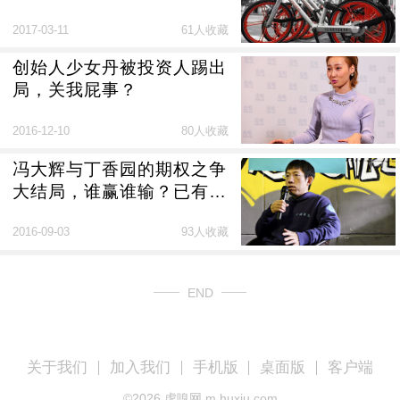
律风险导火索
2017-03-11
61人收藏
创始人少女丹被投资人踢出
局，关我屁事？
2016-12-10
80人收藏
冯大辉与丁香园的期权之争
大结局，谁赢谁输？已有阿
里、搜房前例
2016-09-03
93人收藏
END
关于我们
加入我们
手机版
桌面版
客户端
©
2026
虎嗅网 m.huxiu.com