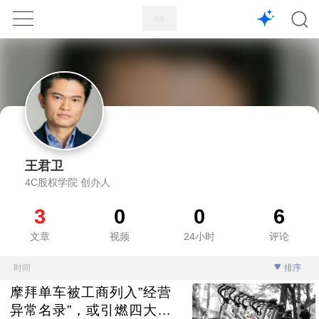
1X
APP
主页
王君卫
4C股权学院 创办人
3
0
0
6
文章
视频
24小时
评论
时间
排序
摩拜单车被工商列入”经营
异常名录”，或引燃四大法